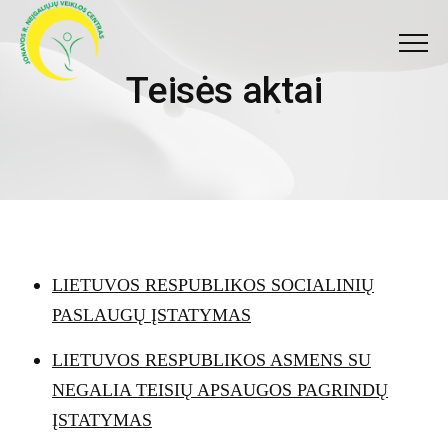
Meniu
Teisės aktai
T
e
i
s
ė
s
a
k
t
a
i
LIETUVOS RESPUBLIKOS SOCIALINIŲ
PASLAUGŲ ĮSTATYMAS
LIETUVOS RESPUBLIKOS ASMENS SU
NEGALIA TEISIŲ APSAUGOS PAGRINDŲ
ĮSTATYMAS