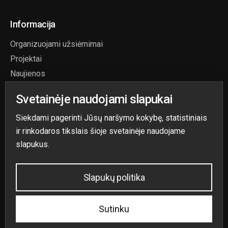
Informacija
Organizuojami užsiėmimai
Projektai
Naujienos
Paslaugos
Svetainėje naudojami slapukai
Aktuali informacija
Siekdami pagerinti Jūsų naršymo kokybę, statistiniais
ir rinkodaros tikslais šioje svetainėje naudojame
slapukus.
Slapukų politika
Sprendimas:
Reception IT
.
Sutinku