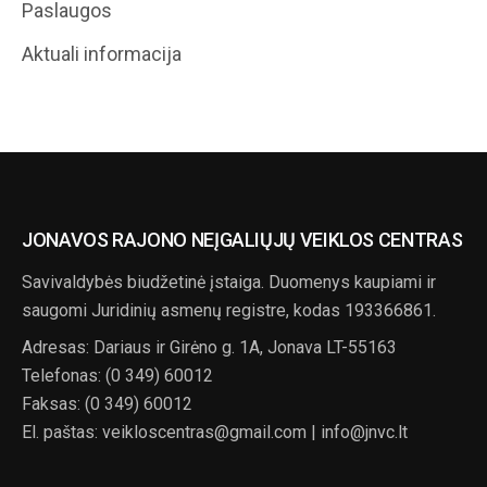
Paslaugos
Aktuali informacija
JONAVOS RAJONO NEĮGALIŲJŲ VEIKLOS CENTRAS
Savivaldybės biudžetinė įstaiga. Duomenys kaupiami ir
saugomi Juridinių asmenų registre, kodas 193366861.
Adresas: Dariaus ir Girėno g. 1A, Jonava LT-55163
Telefonas: (0 349) 60012
Faksas: (0 349) 60012
El. paštas: veikloscentras@gmail.com | info@jnvc.lt