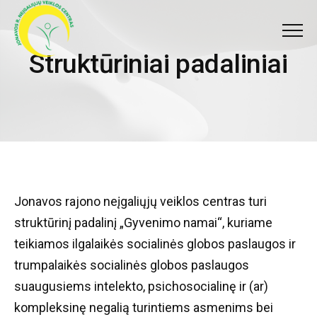
Meniu
Struktūriniai padaliniai
S
t
r
u
k
t
ū
r
i
n
i
a
i
p
a
d
a
l
i
n
i
a
i
Jonavos rajono neįgaliųjų veiklos centras turi
struktūrinį padalinį „Gyvenimo namai“, kuriame
teikiamos ilgalaikės socialinės globos paslaugos ir
trumpalaikės socialinės globos paslaugos
suaugusiems intelekto, psichosocialinę ir (ar)
kompleksinę negalią turintiems asmenims bei