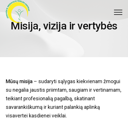
Meniu
Misija, vizija ir vertybės
M
i
s
i
j
a
,
v
i
z
i
j
a
i
r
v
e
r
t
y
b
ė
s
Mūsų misija
– sudaryti sąlygas kiekvienam žmogui
su negalia jaustis priimtam, saugiam ir vertinamam,
teikiant profesionalią pagalbą, skatinant
savarankiškumą ir kuriant palankią aplinką
visavertei kasdienei veiklai.