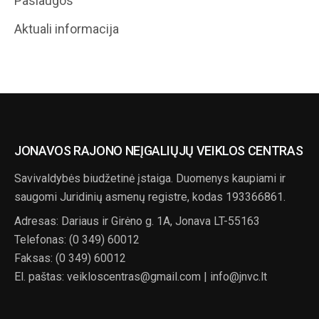
Paslaugos
Aktuali informacija
JONAVOS RAJONO NEĮGALIŲJŲ VEIKLOS CENTRAS
Savivaldybės biudžetinė įstaiga. Duomenys kaupiami ir
saugomi Juridinių asmenų registre, kodas 193366861.
Adresas: Dariaus ir Girėno g. 1A, Jonava LT-55163
Telefonas: (0 349) 60012
Faksas: (0 349) 60012
El. paštas: veikloscentras@gmail.com | info@jnvc.lt