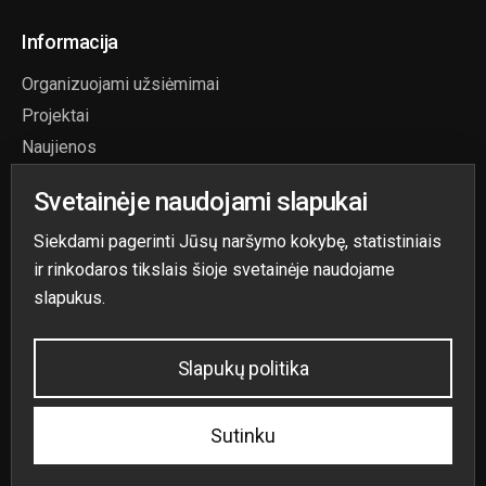
Informacija
Organizuojami užsiėmimai
Projektai
Naujienos
Paslaugos
Svetainėje naudojami slapukai
Aktuali informacija
Siekdami pagerinti Jūsų naršymo kokybę, statistiniais
ir rinkodaros tikslais šioje svetainėje naudojame
slapukus.
Slapukų politika
Sprendimas:
Reception IT
.
Sutinku